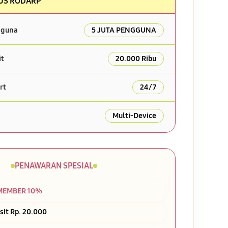
TUS RODARP
gguna
5 JUTA PENGGUNA
it
20.000 Ribu
rt
24/7
Multi-Device
PENAWARAN SPESIAL
MEMBER 10%
it Rp. 20.000