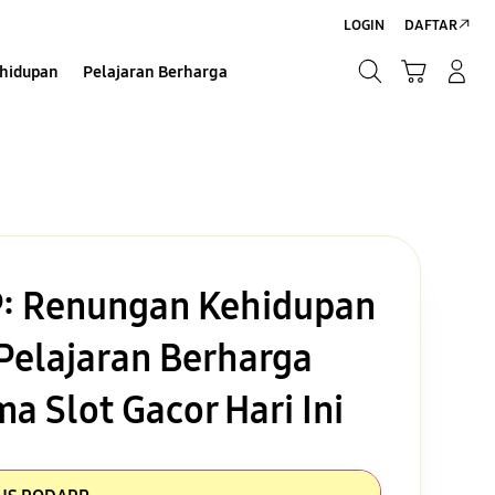
LOGIN
DAFTAR
Cari
Troli
Login/Sign-Up
hidupan
Pelajaran Berharga
Cari
 Renungan Kehidupan
Pelajaran Berharga
a Slot Gacor Hari Ini