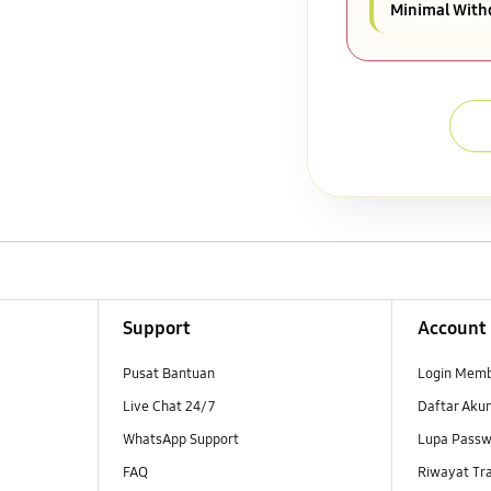
Minimal With
Support
Account
Pusat Bantuan
Login Mem
Live Chat 24/7
Daftar Aku
WhatsApp Support
Lupa Passw
FAQ
Riwayat Tr